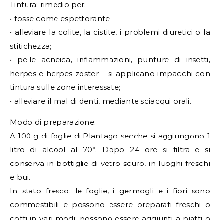
Tintura: rimedio per:
• tosse come espettorante
• alleviare la colite, la cistite, i problemi diuretici o la
stitichezza;
• pelle acneica, infiammazioni, punture di insetti,
herpes e herpes zoster – si applicano impacchi con
tintura sulle zone interessate;
• alleviare il mal di denti, mediante sciacqui orali.
Modo di preparazione:
A 100 g di foglie di Plantago secche si aggiungono 1
litro di alcool al 70°. Dopo 24 ore si filtra e si
conserva in bottiglie di vetro scuro, in luoghi freschi
e bui.
In stato fresco: le foglie, i germogli e i fiori sono
commestibili e possono essere preparati freschi o
cotti in vari modi; possono essere aggiunti a piatti o