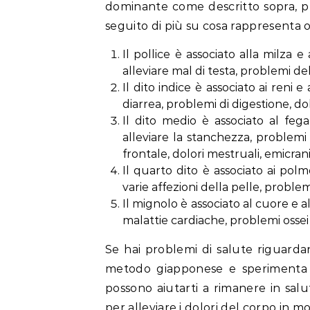
dominante come descritto sopra, puo
seguito di più su cosa rappresenta 
Il pollice è associato alla milza
alleviare mal di testa, problemi de
Il dito indice è associato ai reni e 
diarrea, problemi di digestione, dol
Il dito medio è associato al fega
alleviare la stanchezza, problemi 
frontale, dolori mestruali, emicrani
Il quarto dito è associato ai polm
varie affezioni della pelle, problem
Il mignolo è associato al cuore e a
malattie cardiache, problemi ossei 
Se hai problemi di salute riguardan
metodo giapponese e sperimenta i 
possono aiutarti a rimanere in salu
per alleviare i dolori del corpo in m