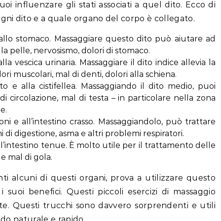
i influenzare gli stati associati a quel dito. Ecco di
ogni dito e a quale organo del corpo è collegato.
 e allo stomaco. Massaggiare questo dito può aiutare ad
lla pelle, nervosismo, dolori di stomaco.
alla vescica urinaria. Massaggiare il dito indice allevia la
ori muscolari, mal di denti, dolori alla schiena.
to e alla cistifellea. Massaggiando il dito medio, puoi
di circolazione, mal di testa – in particolare nella zona
e.
oni e all’intestino crasso. Massaggiandolo, può trattare
i di digestione, asma e altri problemi respiratori.
ll’intestino tenue. È molto utile per il trattamento delle
e mal di gola.
ti alcuni di questi organi, prova a utilizzare questo
suoi benefici. Questi piccoli esercizi di massaggio
te. Questi trucchi sono davvero sorprendenti e utili
odo naturale e rapido.