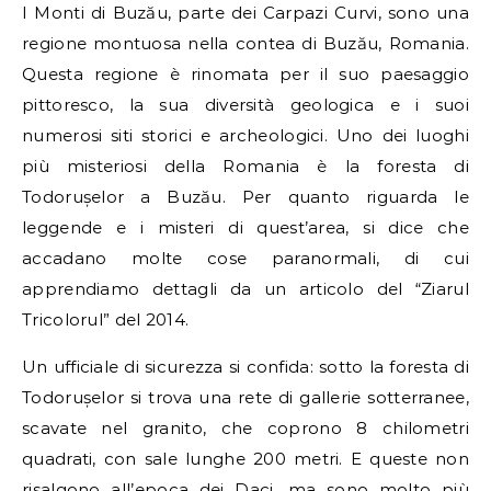
I Monti di Buzău, parte dei Carpazi Curvi, sono una
regione montuosa nella contea di Buzău, Romania.
Questa regione è rinomata per il suo paesaggio
pittoresco, la sua diversità geologica e i suoi
numerosi siti storici e archeologici. Uno dei luoghi
più misteriosi della Romania è la foresta di
Todorușelor a Buzău. Per quanto riguarda le
leggende e i misteri di quest’area, si dice che
accadano molte cose paranormali, di cui
apprendiamo dettagli da un articolo del “Ziarul
Tricolorul” del 2014.
Un ufficiale di sicurezza si confida: sotto la foresta di
Todorușelor si trova una rete di gallerie sotterranee,
scavate nel granito, che coprono 8 chilometri
quadrati, con sale lunghe 200 metri. E queste non
risalgono all’epoca dei Daci, ma sono molto più