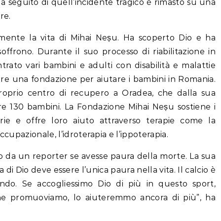
 a seguito di quell’incidente tragico è rimasto su una
re.
mente la vita di Mihai Neșu. Ha scoperto Dio e ha
offrono. Durante il suo processo di riabilitazione in
ntrato vari bambini e adulti con disabilità e malattie
are una fondazione per aiutare i bambini in Romania.
roprio centro di recupero a Oradea, che dalla sua
tre 130 bambini. La Fondazione Mihai Neșu sostiene i
rie e offre loro aiuto attraverso terapie come la
occupazionale, l’idroterapia e l’ippoterapia.
sto da un reporter se avesse paura della morte. La sua
a di Dio deve essere l’unica paura nella vita. Il calcio è
do. Se accogliessimo Dio di più in questo sport,
 che promuoviamo, lo aiuteremmo ancora di più”, ha