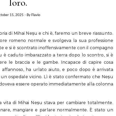
loro.
tober 15, 2025
- By
Flavio
ria di Mihai Neșu e chi è, faremo un breve riassunto.
ore romeno normale e svolgeva la sua professione
nte e si è scontrato inoffensivamente con il compagno
 è caduto imbarazzato a terra dopo lo scontro, si è
e le braccia e le gambe. Incapace di capire cosa
 affannoso, ha urlato aiuto, e poco dopo è arrivata
 un ospedale vicino. Lì è stato confermato che Neșu
e doveva essere operato immediatamente alla colonna
a vita di Mihai Neșu stava per cambiare totalmente.
inare, mangiare e parlare normalmente. È stato un