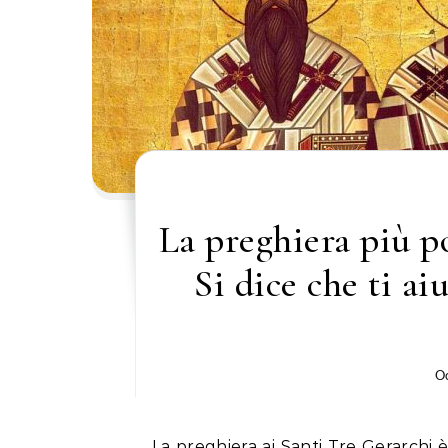
La preghiera più p
Si dice che ti ai
Oc
La preghiera ai Santi Tre Gerarchi 