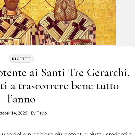
RICETTE
otente ai Santi Tre Gerarchi.
uti a trascorrere bene tutto
l’anno
tober 14, 2025
- By
Flavio
è una delle preghiere più potenti e aiuta i credenti a