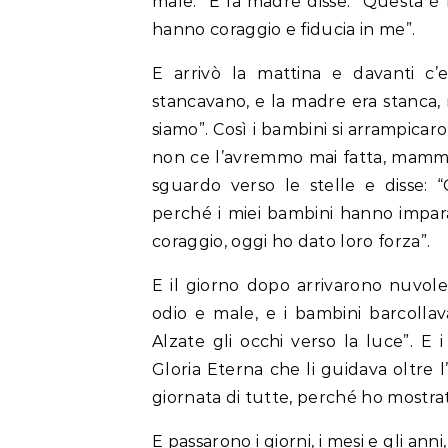
male.” E la madre disse: “Questa è 
hanno coraggio e fiducia in me”.
E arrivò la mattina e davanti c’e
stancavano, e la madre era stanca, 
siamo”. Così i bambini si arrampicar
non ce l’avremmo mai fatta, mamma”
sguardo verso le stelle e disse: 
perché i miei bambini hanno imparato
coraggio, oggi ho dato loro forza”.
E il giorno dopo arrivarono nuvole
odio e male, e i bambini barcolla
Alzate gli occhi verso la luce”. 
Gloria Eterna che li guidava oltre l
giornata di tutte, perché ho mostrat
E passarono i giorni, i mesi e gli an