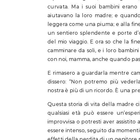
curvata. Ma i suoi bambini erano f
aiutavano la loro madre; e quando 
leggera come una piuma; e alla fine 
un sentiero splendente e porte d’or
del mio viaggio. E ora so che la fin
camminare da soli, e i loro bambini 
con noi, mamma, anche quando passe
E rimasero a guardarla mentre cammi
dissero: “Non potremo più vederl
nostra è più di un ricordo. È una pre
Questa storia di vita della madre c
qualsiasi età può essere un’esper
improvvisa o potresti aver assistito 
essere intenso, seguito da momenti 
effetti della perdita di un genitore