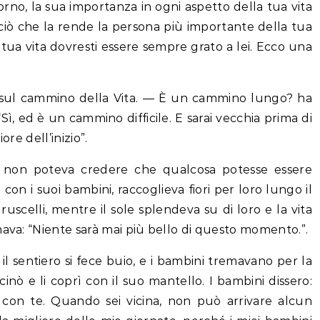
iorno, la sua importanza in ogni aspetto della tua vita
iò che la rende la persona più importante della tua
la tua vita dovresti essere sempre grato a lei. Ecco una
sul cammino della Vita. — È un cammino lungo? ha
“Sì, ed è un cammino difficile. E sarai vecchia prima di
ore dell’inizio”.
e non poteva credere che qualcosa potesse essere
 con i suoi bambini, raccoglieva fiori per loro lungo il
uscelli, mentre il sole splendeva su di loro e la vita
mava: “Niente sarà mai più bello di questo momento.”.
 il sentiero si fece buio, e i bambini tremavano per la
cinò e li coprì con il suo mantello. I bambini dissero:
on te. Quando sei vicina, non può arrivare alcun