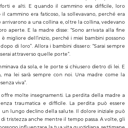
orti e alti. E quando il cammino era difficile, loro
il cammino era faticoso, la sollevavano, perché era
arrivarono a una collina e, oltre la collina, vedevano
o aperte. E la madre disse: “Sono arrivata alla fine
e è migliore dell’inizio, perché i miei bambini possono
dopo di loro”. Allora i bambini dissero: “Sarai sempre
rai attraverso quelle porte”.
nava da sola, e le porte si chiusero dietro di lei. E
a, ma lei sarà sempre con noi. Una madre come la
senza viva”.
i offre molte insegnamenti. La perdita della madre a
ienza traumatica e difficile. La perdita può essere
a un lungo declino della salute. Il dolore iniziale può
di tristezza anche mentre il tempo passa. A volte, gli
 possono influenzare la tua vita quotidiana, settimane