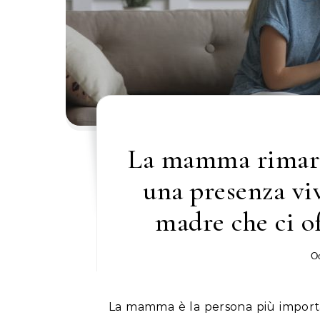
La mamma rimarr
una presenza viv
madre che ci o
Oc
La mamma è la persona più important