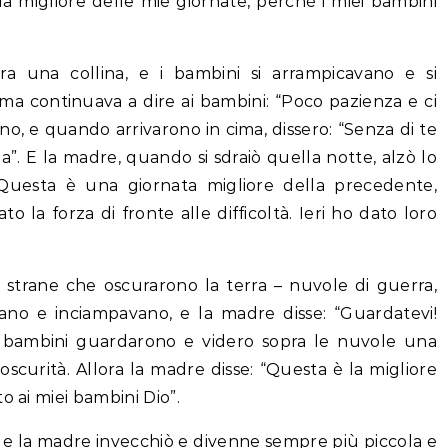
la migliore delle mie giornate, perché i miei bambini
ra una collina, e i bambini si arrampicavano e si
ma continuava a dire ai bambini: “Poco pazienza e ci
ono, e quando arrivarono in cima, dissero: “Senza di te
. E la madre, quando si sdraiò quella notte, alzò lo
“Questa è una giornata migliore della precedente,
 la forza di fronte alle difficoltà. Ieri ho dato loro
 strane che oscurarono la terra – nuvole di guerra,
vano e inciampavano, e la madre disse: “Guardatevi!
E i bambini guardarono e videro sopra le nuvole una
’oscurità. Allora la madre disse: “Questa è la migliore
o ai miei bambini Dio”.
ni, e la madre invecchiò e divenne sempre più piccola e