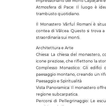
impressionanti dei Monti Căpățânii e 
Atmosfera di Pace: Il luogo è ide
trambusto quotidiano.
Il Monastero Vârful Romani è situa
contea di Vâlcea. Questo si trova a
straordinaria sui monti.
Architettura e Arte
Chiesa: La chiesa del monastero, co
icone preziose, che riflettono la stori
Complesso Monastico: Gli edifici
paesaggio montano, creando un rifug
Paesaggio e Spiritualità
Vista Panoramica: Il monastero offre
regione subcarpatica.
Percorsi di Pellegrinaggio: Le esc