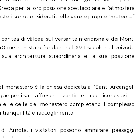
recia per la loro posizione spettacolare e l’atmosfera
teri sono considerati delle vere e proprie “meteore”
a contea di Vâlcea, sul versante meridionale dei Monti
840 metri. È stato fondato nel XVII secolo dal voivoda
ua architettura straordinaria e la sua posizione
el monastero è la chiesa dedicata ai “Santi Arcangeli
e per i suoi affreschi bizantini e il ricco iconostasi.
le e le celle del monastero completano il complesso
 tranquillità e raccoglimento.
di Arnota, i visitatori possono ammirare paesaggi