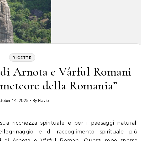
RICETTE
 di Arnota e Vârful Romani
e meteore della Romania”
tober 14, 2025
- By
Flavio
ua ricchezza spirituale e per i paesaggi naturali
ellegrinaggio e di raccoglimento spirituale più
ri di Arnota e Vârful Romani. Questi sono spesso