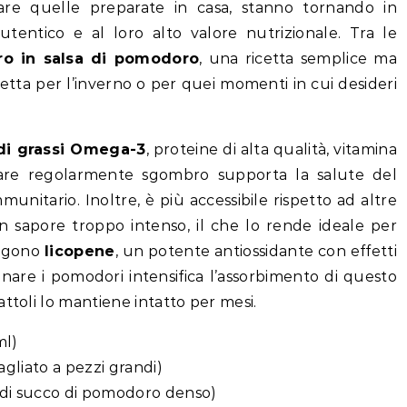
lare quelle preparate in casa, stanno tornando in
utentico e al loro alto valore nutrizionale. Tra le
o in salsa di pomodoro
, una ricetta semplice ma
tta per l’inverno o per quei momenti in cui desideri
di grassi Omega-3
, proteine di alta qualità, vitamina
mare regolarmente sgombro supporta la salute del
munitario. Inoltre, è più accessibile rispetto ad altre
n sapore troppo intenso, il che lo rende ideale per
engono
licopene
, un potente antiossidante con effetti
inare i pomodori intensifica l’assorbimento di questo
ttoli lo mantiene intatto per mesi.
ml)
tagliato a pezzi grandi)
l di succo di pomodoro denso)