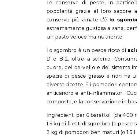
Le conserve di pesce, in partico
popolarità grazie al loro sapore a
conserve più amate c’è
lo sgombr
estremamente gustosa e sana, perfe
un pasto veloce ma nutriente.
Lo sgombro è un pesce ricco di
aci
D e B12, oltre a selenio. Consu
cuore, del cervello e del sistema im
specie di pesce grasso e non ha u
diverse ricette. E i pomodori cont
anticancro e anti-infiammatori. Cuc
composto, e la conservazione in bara
Ingredienti per 6 barattoli (da 400 
1,5 kg di filetti di sgombro (o pesce 
2 kg di pomodori ben maturi (o 1,5 