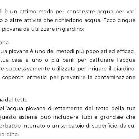
rili è un ottimo modo per conservare acqua per vari
ino o altre attività che richiedono acqua. Ecco cinque
 piovana da utilizzare in giardino:
vana
cqua piovana è uno dei metodi più popolari ed efficaci.
tua casa a uno o più barili per catturare l’acqua
e successivamente utilizzata per irrigare il giardino.
i di coperchi ermetici per prevenire la contaminazione
na dal tetto
dell’acqua piovana direttamente dal tetto della tua
 Questo sistema può includere tubi e grondaie che
rbatoio interrato o un serbatoio di superficie, da cui
giardino.